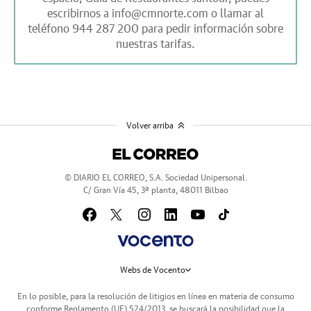
escribirnos a
info@cmnorte.com
o llamar al
teléfono
944 287 200
para pedir información sobre
nuestras tarifas.
Volver arriba
© DIARIO EL CORREO, S.A. Sociedad Unipersonal.
C/ Gran Vía 45, 3ª planta, 48011 Bilbao
Webs de Vocento
En lo posible, para la resolución de litigios en línea en materia de consumo
conforme Reglamento (UE) 524/2013, se buscará la posibilidad que la