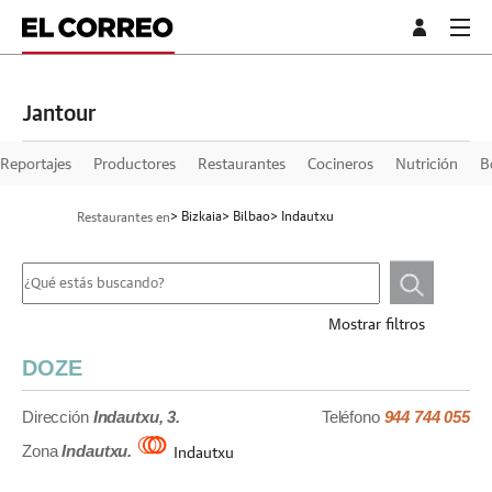
Jantour
Reportajes
Productores
Restaurantes
Cocineros
Nutrición
B
> Bizkaia
> Bilbao
> Indautxu
Restaurantes en
Mostrar filtros
DOZE
Dirección
Indautxu, 3.
Teléfono
944 744 055
Zona
Indautxu.
Indautxu