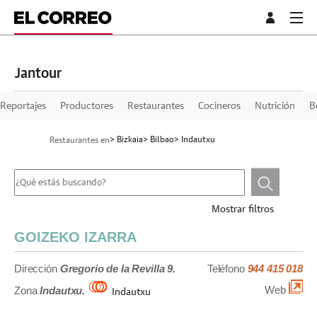
Jantour
Reportajes
Productores
Restaurantes
Cocineros
Nutrición
B
> Bizkaia
> Bilbao
> Indautxu
Restaurantes en
Mostrar filtros
GOIZEKO IZARRA
Dirección
Gregorio de la Revilla 9.
Teléfono
944 415 018
Web
Zona
Indautxu.
Indautxu