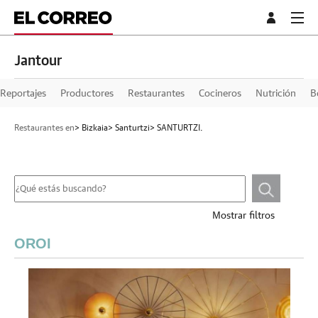
Jantour
Reportajes
Productores
Restaurantes
Cocineros
Nutrición
B
Restaurantes en
> Bizkaia
> Santurtzi
> SANTURTZI.
Mostrar filtros
OROI