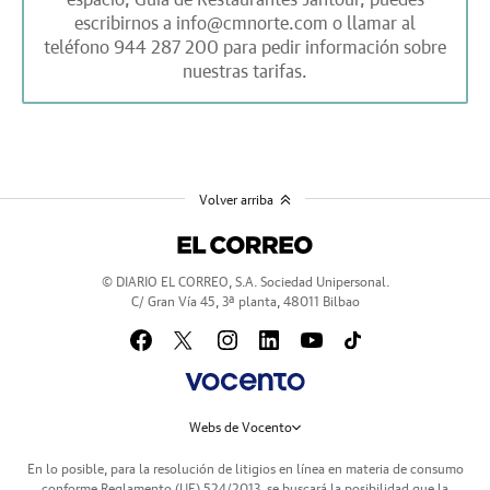
escribirnos a
info@cmnorte.com
o llamar al
teléfono
944 287 200
para pedir información sobre
nuestras tarifas.
Volver arriba
© DIARIO EL CORREO, S.A. Sociedad Unipersonal.
C/ Gran Vía 45, 3ª planta, 48011 Bilbao
Webs de Vocento
En lo posible, para la resolución de litigios en línea en materia de consumo
conforme Reglamento (UE) 524/2013, se buscará la posibilidad que la