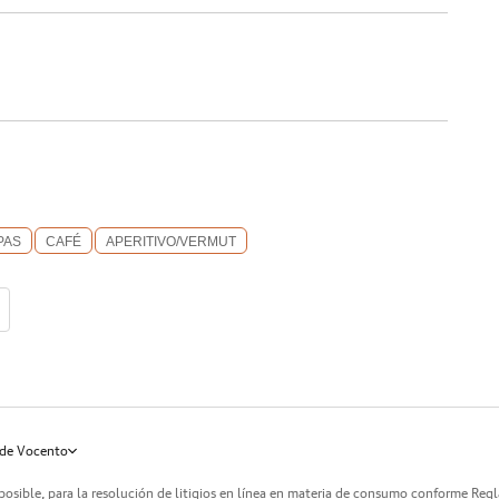
PAS
CAFÉ
APERITIVO/VERMUT
de Vocento
posible, para la resolución de litigios en línea en materia de consumo conforme Reg