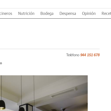
cineros
Nutrición
Bodega
Despensa
Opinión
Rece
Teléfono
944 151 678
jo