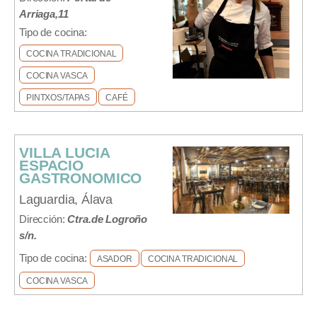
Arriaga,11
Tipo de cocina:
COCINA TRADICIONAL
COCINA VASCA
PINTXOS/TAPAS
CAFÉ
VILLA LUCIA
ESPACIO
GASTRONOMICO
Laguardia, Álava
Dirección:
Ctra.de Logroño
s/n.
Tipo de cocina:
ASADOR
COCINA TRADICIONAL
COCINA VASCA