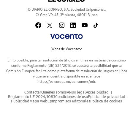
© DIARIO EL CORREO, S.A. Sociedad Unipersonal.
C/ Gran Vía 45, 3ª planta, 48011 Bilbao
Webs de Vocento
En lo posible, para la resolución de litigios en línea en materia de consumo
conforme Reglamento (UE) 524/2013, se buscará la posibilidad que la
Comisión Europea facilita como plataforma de resolución de litigios en línea
y que se encuentra disponible en el enlace
https://ec.europa.eu/consumers/odr
.
Contactar
Quiénes somos
Aviso legal
Accesibilidad
Reglamento UE 2024/1083
Condiciones de uso
Política de privacidad
Publicidad
Mapa web
Compromisos editoriales
Política de cookies