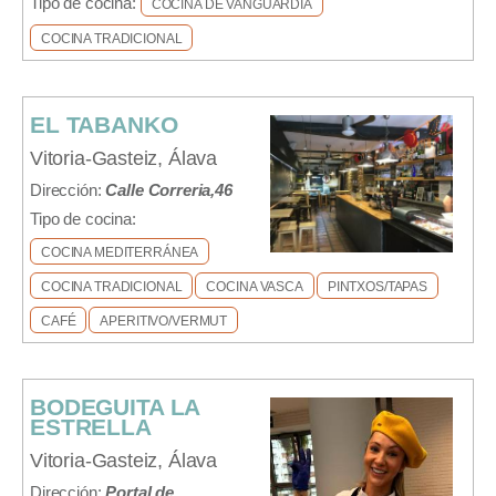
Tipo de cocina:
COCINA DE VANGUARDIA
COCINA TRADICIONAL
EL TABANKO
Vitoria-Gasteiz, Álava
Dirección:
Calle Correria,46
Tipo de cocina:
COCINA MEDITERRÁNEA
COCINA TRADICIONAL
COCINA VASCA
PINTXOS/TAPAS
CAFÉ
APERITIVO/VERMUT
BODEGUITA LA
ESTRELLA
Vitoria-Gasteiz, Álava
Dirección:
Portal de