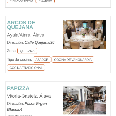
PINTXOS/TAPAS
PIZZERIA
ARCOS DE
QUEJANA
Ayala/Aiara, Álava
Dirección:
Calle Quejana,30
Zona:
QUEJANA
Tipo de cocina:
ASADOR
COCINA DE VANGUARDIA
COCINA TRADICIONAL
PAPIZZA
Vitoria-Gasteiz, Álava
Dirección:
Plaza Virgen
Blanca,4