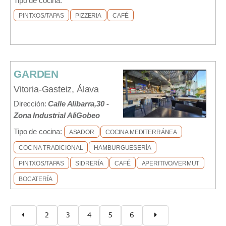
Tipo de cocina:
PINTXOS/TAPAS
PIZZERIA
CAFÉ
GARDEN
Vitoria-Gasteiz, Álava
Dirección:
Calle Alibarra,30 -
Zona Industrial AliGobeo
Tipo de cocina:
ASADOR
COCINA MEDITERRÁNEA
COCINA TRADICIONAL
HAMBURGUESERÍA
PINTXOS/TAPAS
SIDRERÍA
CAFÉ
APERITIVO/VERMUT
BOCATERÍA
2
3
4
5
6