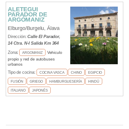
ALETEGUI
PARADOR DE
ARGÓMANIZ
Elburgo/Burgelu, Álava
Dirección:
Calle El Parador,
14 Ctra. N-I Salida Km 364
Zona:
Vehiculo
ARGOMANIZ
propio y red de autobuses
urbanos
Tipo de cocina:
COCINA VASCA
CHINO
EGIPCIO
FUSIÓN
GRIEGO
HAMBURGUESERÍA
HINDÚ
ITALIANO
JAPONÉS