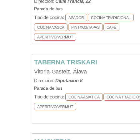
Dirección:
Calle Francia, 22
Parada de bus
Tipo de cocina:
ASADOR
COCINA TRADICIONAL
COCINA VASCA
PINTXOS/TAPAS
CAFÉ
APERITIVO/VERMUT
TABERNA TRISKARI
Vitoria-Gasteiz, Álava
Dirección:
Diputación 8
Parada de bus
Tipo de cocina:
COCINA ASIÁTICA
COCINA TRADICIO
APERITIVO/VERMUT