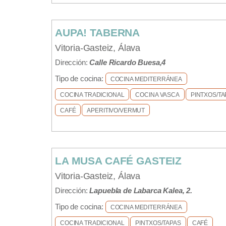
AUPA! TABERNA
Vitoria-Gasteiz, Álava
Dirección:
Calle Ricardo Buesa,4
Tipo de cocina:
COCINA MEDITERRÁNEA
COCINA TRADICIONAL
COCINA VASCA
PINTXOS/TA
CAFÉ
APERITIVO/VERMUT
LA MUSA CAFÉ GASTEIZ
Vitoria-Gasteiz, Álava
Dirección:
Lapuebla de Labarca Kalea, 2.
Tipo de cocina:
COCINA MEDITERRÁNEA
COCINA TRADICIONAL
PINTXOS/TAPAS
CAFÉ