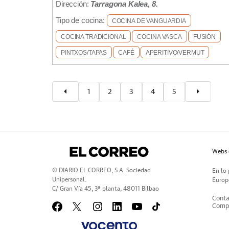
Dirección:
Tarragona Kalea, 8.
Tipo de cocina:
COCINA DE VANGUARDIA
COCINA TRADICIONAL
COCINA VASCA
FUSIÓN
PINTXOS/TAPAS
CAFÉ
APERITIVO/VERMUT
1
2
3
4
5
Webs 
© DIARIO EL CORREO, S.A. Sociedad
En lo 
Unipersonal.
Europe
C/ Gran Vía 45, 3ª planta, 48011 Bilbao
Conta
Compr