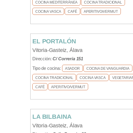
COCINA MEDITERRÁNEA
COCINA TRADICIONAL
COCINA VASCA
CAFÉ
APERITIVO/VERMUT
EL PORTALÓN
Vitoria-Gasteiz, Álava
Dirección:
C/ Correría 151
Tipo de cocina:
ASADOR
COCINA DE VANGUARDIA
COCINA TRADICIONAL
COCINA VASCA
VEGETARIA
CAFÉ
APERITIVO/VERMUT
LA BILBAINA
Vitoria-Gasteiz, Álava