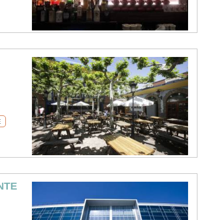
É
NTE