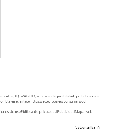
lamento (UE) 524/2013, se buscará la posibilidad que la Comisión
ponible en el enlace
https://ec.europa.eu/consumers/odr
.
iones de uso
Política de privacidad
Publicidad
Mapa web
Volver arriba