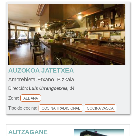
AUZOKOA JATETXEA
Amorebieta-Etxano, Bizkaia
Dirección:
Luis Urrengoetxea, 14
Zona:
ALDANA
Tipo de cocina:
COCINA TRADICIONAL
COCINA VASCA
AUTZAGANE