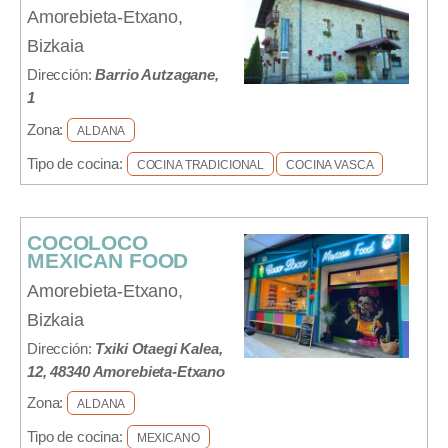
Amorebieta-Etxano,
Bizkaia
Dirección:
Barrio Autzagane,
1
Zona:
ALDANA
Tipo de cocina:
COCINA TRADICIONAL
COCINA VASCA
COCOLOCO
MEXICAN FOOD
Amorebieta-Etxano,
Bizkaia
Dirección:
Txiki Otaegi Kalea,
12, 48340 Amorebieta-Etxano
Zona:
ALDANA
Tipo de cocina:
MEXICANO