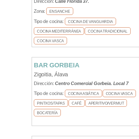
Dirección:
Calle Florida 37.
Zona:
ENSANCHE
Tipo de cocina:
COCINA DE VANGUARDIA
COCINA MEDITERRÁNEA
COCINA TRADICIONAL
COCINA VASCA
BAR GORBEIA
Zigoitia, Álava
Dirección:
Centro Comercial Gorbeia. Local 7
Tipo de cocina:
COCINA ASIÁTICA
COCINA VASCA
PINTXOS/TAPAS
CAFÉ
APERITIVO/VERMUT
BOCATERÍA