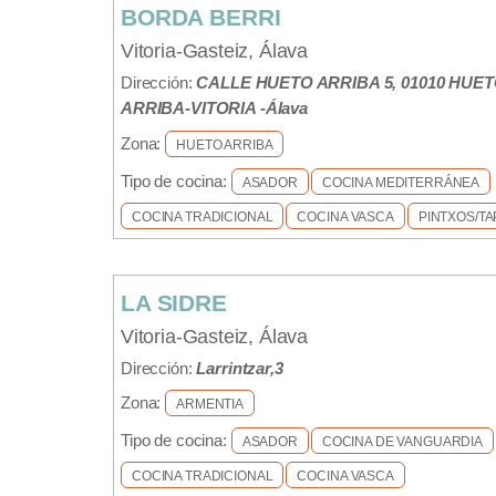
BORDA BERRI
Vitoria-Gasteiz, Álava
Dirección:
CALLE HUETO ARRIBA 5, 01010 HUE
ARRIBA-VITORIA -Álava
Zona:
HUETO ARRIBA
Tipo de cocina:
ASADOR
COCINA MEDITERRÁNEA
COCINA TRADICIONAL
COCINA VASCA
PINTXOS/TA
LA SIDRE
Vitoria-Gasteiz, Álava
Dirección:
Larrintzar,3
Zona:
ARMENTIA
Tipo de cocina:
ASADOR
COCINA DE VANGUARDIA
COCINA TRADICIONAL
COCINA VASCA