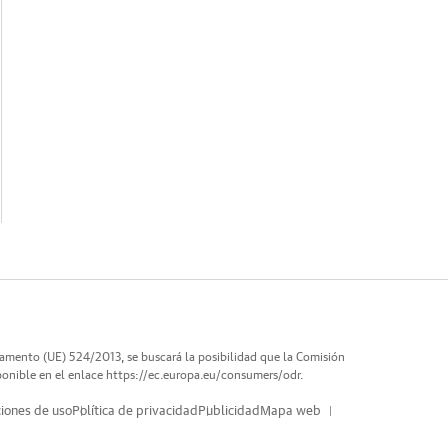
lamento (UE) 524/2013, se buscará la posibilidad que la Comisión
ponible en el enlace
https://ec.europa.eu/consumers/odr
.
iones de uso
Política de privacidad
Publicidad
Mapa web