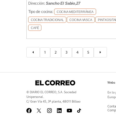
Dirección:
Sancho El Sabio,27
Tipo de cocina:
COCINA MEDITERRÁNEA
COCINA TRADICIONAL
COCINA VASCA
PINTXOS/TA
CAFÉ
1
2
3
4
5
Webs 
© DIARIO EL CORREO, S.A. Sociedad
En lo 
Unipersonal.
Europe
C/ Gran Vía 45, 3ª planta, 48011 Bilbao
Conta
Compr