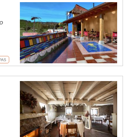
TO
PAS