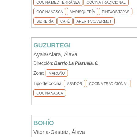
COCINA MEDITERRÁNEA
COCINA TRADICIONAL
COCINA VASCA
MARISQUERÍA
PINTXOS/TAPAS
SIDRERÍA
CAFÉ
APERITIVO/VERMUT
GUZURTEGI
Ayala/Aiara, Álava
Dirección:
Barrio La Plazuela, 6.
Zona:
MAROÑO
Tipo de cocina:
ASADOR
COCINA TRADICIONAL
COCINA VASCA
BOHÍO
Vitoria-Gasteiz, Álava