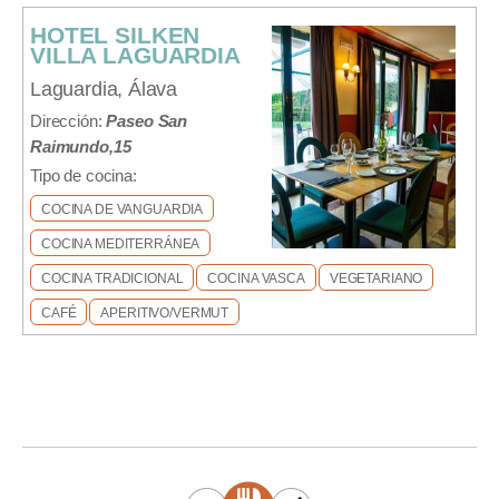
HOTEL SILKEN
VILLA LAGUARDIA
Laguardia, Álava
Dirección:
Paseo San
Raimundo,15
Tipo de cocina:
COCINA DE VANGUARDIA
COCINA MEDITERRÁNEA
COCINA TRADICIONAL
COCINA VASCA
VEGETARIANO
CAFÉ
APERITIVO/VERMUT