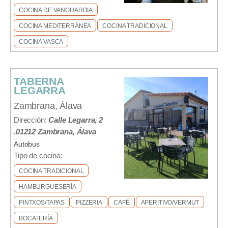
COCINA DE VANGUARDIA
COCINA MEDITERRÁNEA
COCINA TRADICIONAL
COCINA VASCA
TABERNA
LEGARRA
Zambrana, Álava
Dirección:
Calle Legarra, 2
.01212 Zambrana, Álava
Autobus
Tipo de cocina:
COCINA TRADICIONAL
HAMBURGUESERÍA
PINTXOS/TAPAS
PIZZERIA
CAFÉ
APERITIVO/VERMUT
BOCATERÍA