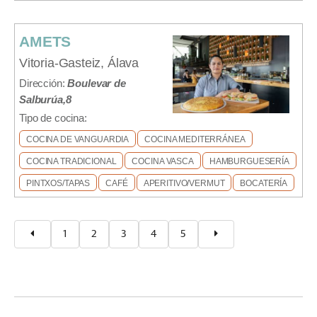
AMETS
Vitoria-Gasteiz, Álava
Dirección:
Boulevar de
Salburúa,8
Tipo de cocina:
COCINA DE VANGUARDIA
COCINA MEDITERRÁNEA
COCINA TRADICIONAL
COCINA VASCA
HAMBURGUESERÍA
PINTXOS/TAPAS
CAFÉ
APERITIVO/VERMUT
BOCATERÍA
1
2
3
4
5