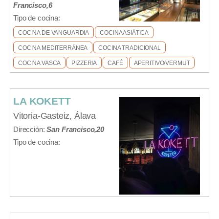
Francisco,6
Tipo de cocina:
COCINA DE VANGUARDIA
COCINA ASIÁTICA
COCINA MEDITERRÁNEA
COCINA TRADICIONAL
COCINA VASCA
PIZZERIA
CAFÉ
APERITIVO/VERMUT
LA KOKETT
Vitoria-Gasteiz, Álava
Dirección:
San Francisco,20
Tipo de cocina: