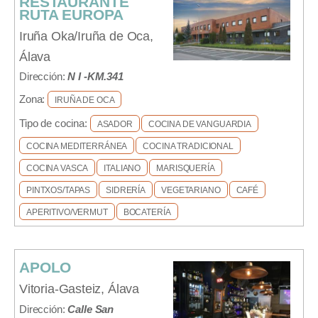
RESTAURANTE
RUTA EUROPA
Iruña Oka/Iruña de Oca,
Álava
Dirección:
N I -KM.341
Zona:
IRUÑA DE OCA
Tipo de cocina:
ASADOR
COCINA DE VANGUARDIA
COCINA MEDITERRÁNEA
COCINA TRADICIONAL
COCINA VASCA
ITALIANO
MARISQUERÍA
PINTXOS/TAPAS
SIDRERÍA
VEGETARIANO
CAFÉ
APERITIVO/VERMUT
BOCATERÍA
APOLO
Vitoria-Gasteiz, Álava
Dirección:
Calle San