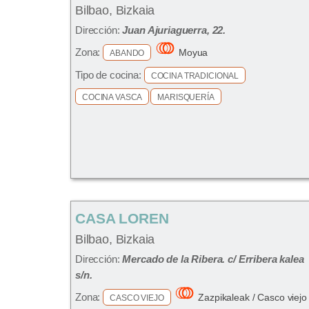
Bilbao, Bizkaia
Dirección:
Juan Ajuriaguerra, 22.
Zona:
Moyua
ABANDO
Tipo de cocina:
COCINA TRADICIONAL
COCINA VASCA
MARISQUERÍA
CASA LOREN
Bilbao, Bizkaia
Dirección:
Mercado de la Ribera. c/ Erribera kalea
s/n.
Zona:
Zazpikaleak / Casco viejo
CASCO VIEJO