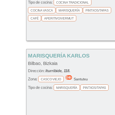
Tipo de cocina:
COCINA TRADICIONAL
COCINA VASCA
MARISQUERÍA
PINTXOS/TAPAS
CAFÉ
APERITIVO/VERMUT
MARISQUERÍA KARLOS
Bilbao, Bizkaia
Dirección:
Iturribide, 118.
Zona:
Santutxu
CASCO VIEJO
Tipo de cocina:
MARISQUERÍA
PINTXOS/TAPAS