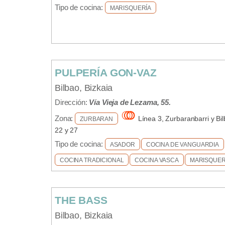
Tipo de cocina:
MARISQUERÍA
PULPERÍA GON-VAZ
Bilbao, Bizkaia
Dirección:
Vía Vieja de Lezama, 55.
Zona:
Línea 3, Zurbaranbarri y Bi
ZURBARAN
22 y 27
Tipo de cocina:
ASADOR
COCINA DE VANGUARDIA
COCINA TRADICIONAL
COCINA VASCA
MARISQUER
THE BASS
Bilbao, Bizkaia