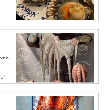
lbobus
ÍA