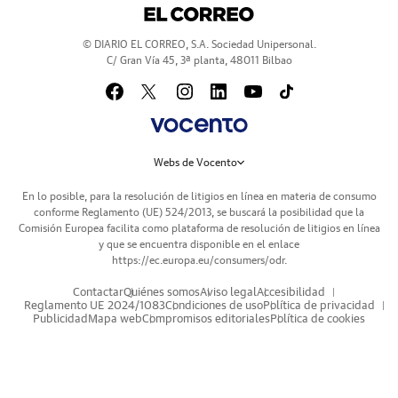
© DIARIO EL CORREO, S.A. Sociedad Unipersonal.
C/ Gran Vía 45, 3ª planta, 48011 Bilbao
Webs de Vocento
En lo posible, para la resolución de litigios en línea en materia de consumo
conforme Reglamento (UE) 524/2013, se buscará la posibilidad que la
Comisión Europea facilita como plataforma de resolución de litigios en línea
y que se encuentra disponible en el enlace
https://ec.europa.eu/consumers/odr
.
Contactar
Quiénes somos
Aviso legal
Accesibilidad
Reglamento UE 2024/1083
Condiciones de uso
Política de privacidad
Publicidad
Mapa web
Compromisos editoriales
Política de cookies