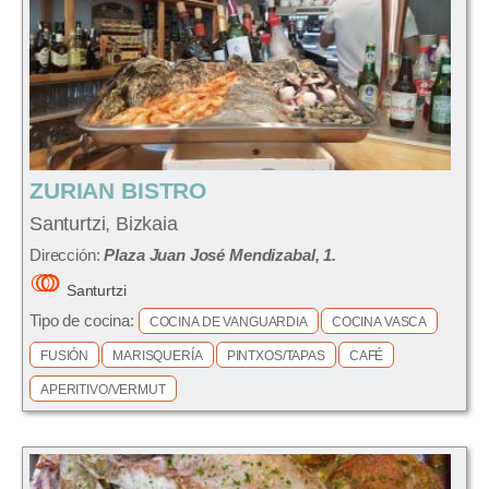
ZURIAN BISTRO
Santurtzi, Bizkaia
Dirección:
Plaza Juan José Mendizabal, 1.
Santurtzi
Tipo de cocina:
COCINA DE VANGUARDIA
COCINA VASCA
FUSIÓN
MARISQUERÍA
PINTXOS/TAPAS
CAFÉ
APERITIVO/VERMUT