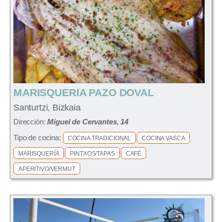
MARISQUERIA PAZO DOVAL
Santurtzi, Bizkaia
Dirección:
Miguel de Cervantes, 14
Tipo de cocina:
COCINA TRADICIONAL
COCINA VASCA
MARISQUERÍA
PINTXOS/TAPAS
CAFÉ
APERITIVO/VERMUT