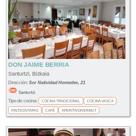
DON JAIME BERRIA
Santurtzi, Bizkaia
Dirección:
Sor Natividad Homedes, 21
Santurtzi
Tipo de cocina:
COCINA TRADICIONAL
COCINA VASCA
PINTXOS/TAPAS
CAFÉ
APERITIVO/VERMUT