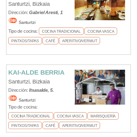
Santurtzi, Bizkaia
Dirección:
Gabriel Aresti, 1
Santurtzi
Tipo de cocina:
COCINA TRADICIONAL
COCINA VASCA
PINTXOS/TAPAS
CAFÉ
APERITIVO/VERMUT
KAI-ALDE BERRIA
Santurtzi, Bizkaia
Dirección:
Itsasalde, 5.
Santurtzi
Tipo de cocina:
COCINA TRADICIONAL
COCINA VASCA
MARISQUERÍA
PINTXOS/TAPAS
CAFÉ
APERITIVO/VERMUT