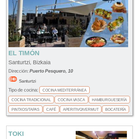
EL TIMÓN
Santurtzi, Bizkaia
Dirección:
Puerto Pesquero, 10
Santurtzi
Tipo de cocina:
COCINA MEDITERRÁNEA
COCINA TRADICIONAL
COCINA VASCA
HAMBURGUESERÍA
PINTXOS/TAPAS
CAFÉ
APERITIVO/VERMUT
BOCATERÍA
TOKI