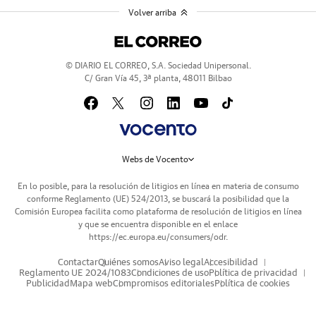
Volver arriba
© DIARIO EL CORREO, S.A. Sociedad Unipersonal.
C/ Gran Vía 45, 3ª planta, 48011 Bilbao
Webs de Vocento
En lo posible, para la resolución de litigios en línea en materia de consumo
conforme Reglamento (UE) 524/2013, se buscará la posibilidad que la
Comisión Europea facilita como plataforma de resolución de litigios en línea
y que se encuentra disponible en el enlace
https://ec.europa.eu/consumers/odr
.
Contactar
Quiénes somos
Aviso legal
Accesibilidad
Reglamento UE 2024/1083
Condiciones de uso
Política de privacidad
Publicidad
Mapa web
Compromisos editoriales
Política de cookies