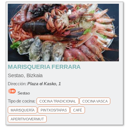
MARISQUERIA FERRARA
Sestao, Bizkaia
Dirección:
Plaza el Kasko, 1
Sestao
Tipo de cocina:
COCINA TRADICIONAL
COCINA VASCA
MARISQUERÍA
PINTXOS/TAPAS
CAFÉ
APERITIVO/VERMUT