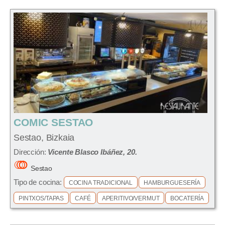
COMIC SESTAO
Sestao, Bizkaia
Dirección:
Vicente Blasco Ibáñez, 20.
Sestao
Tipo de cocina:
COCINA TRADICIONAL
HAMBURGUESERÍA
PINTXOS/TAPAS
CAFÉ
APERITIVO/VERMUT
BOCATERÍA