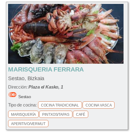
MARISQUERIA FERRARA
Sestao, Bizkaia
Dirección:
Plaza el Kasko, 1
Sestao
Tipo de cocina:
COCINA TRADICIONAL
COCINA VASCA
MARISQUERÍA
PINTXOS/TAPAS
CAFÉ
APERITIVO/VERMUT