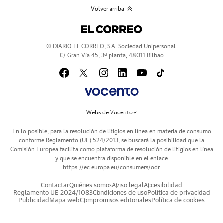
Volver arriba
© DIARIO EL CORREO, S.A. Sociedad Unipersonal.
C/ Gran Vía 45, 3ª planta, 48011 Bilbao
Webs de Vocento
En lo posible, para la resolución de litigios en línea en materia de consumo
conforme Reglamento (UE) 524/2013, se buscará la posibilidad que la
Comisión Europea facilita como plataforma de resolución de litigios en línea
y que se encuentra disponible en el enlace
https://ec.europa.eu/consumers/odr
.
Contactar
Quiénes somos
Aviso legal
Accesibilidad
Reglamento UE 2024/1083
Condiciones de uso
Política de privacidad
Publicidad
Mapa web
Compromisos editoriales
Política de cookies