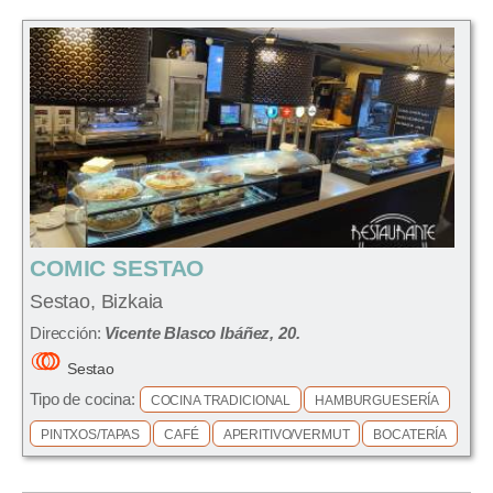
COMIC SESTAO
Sestao, Bizkaia
Dirección:
Vicente Blasco Ibáñez, 20.
Sestao
Tipo de cocina:
COCINA TRADICIONAL
HAMBURGUESERÍA
PINTXOS/TAPAS
CAFÉ
APERITIVO/VERMUT
BOCATERÍA