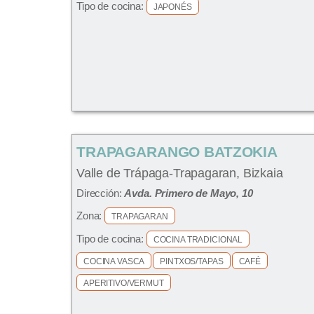
Tipo de cocina:
JAPONÉS
TRAPAGARANGO BATZOKIA
Valle de Trápaga-Trapagaran, Bizkaia
Dirección:
Avda. Primero de Mayo, 10
Zona:
TRAPAGARAN
Tipo de cocina:
COCINA TRADICIONAL
COCINA VASCA
PINTXOS/TAPAS
CAFÉ
APERITIVO/VERMUT