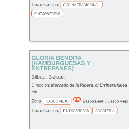
Tipo de cocina:
COCINA TRADICIONAL
PINTXOS/TAPAS
GLORIA BENDITA
(HAMBURGUESAS Y
ENTREPANES)
Bilbao, Bizkaia
Dirección:
Mercado de la Ribera. c/ Erribera kalea
s/n.
Zona:
Zazpikaleak / Casco viejo
CASCO VIEJO
Tipo de cocina:
PINTXOS/TAPAS
BOCATERÍA