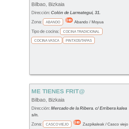
Bilbao, Bizkaia
Dirección:
Colón de Larreategui, 31.
Zona:
Abando / Moyua
ABANDO
Tipo de cocina:
COCINA TRADICIONAL
COCINA VASCA
PINTXOS/TAPAS
ME TIENES FRIT@
Bilbao, Bizkaia
Dirección:
Mercado de la Ribera. c/ Erribera kalea
s/n.
Zona:
Zazpikaleak / Casco viejo
CASCO VIEJO