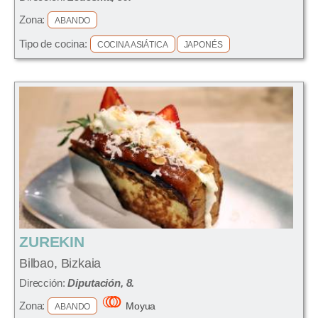
Zona:
ABANDO
Tipo de cocina:
COCINA ASIÁTICA
JAPONÉS
ZUREKIN
Bilbao, Bizkaia
Dirección:
Diputación, 8.
Zona:
Moyua
ABANDO