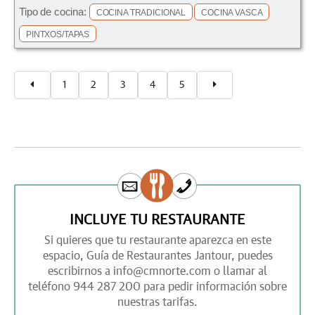
Tipo de cocina:
COCINA TRADICIONAL
COCINA VASCA
PINTXOS/TAPAS
1
2
3
4
5
INCLUYE TU RESTAURANTE
Si quieres que tu restaurante aparezca en este
espacio,
Guía de Restaurantes Jantour,
puedes
escribirnos a
info@cmnorte.com
o llamar al
teléfono
944 287 200
para pedir información sobre
nuestras tarifas.