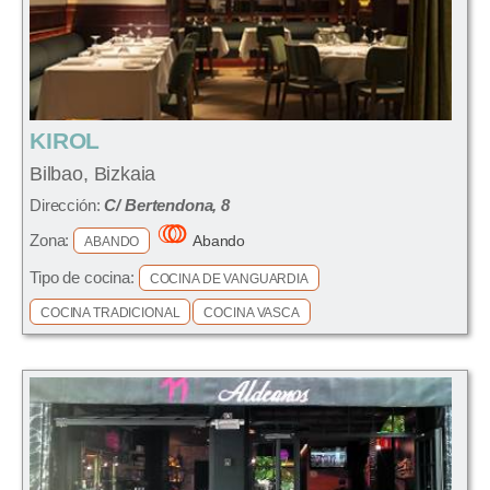
KIROL
Bilbao, Bizkaia
Dirección:
C/ Bertendona, 8
Zona:
Abando
ABANDO
Tipo de cocina:
COCINA DE VANGUARDIA
COCINA TRADICIONAL
COCINA VASCA