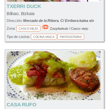
TXERRI DUCK
Bilbao, Bizkaia
Dirección:
Mercado de la Ribera. C/ Erribera kalea s/n
Zona:
Zazpikaleak / Casco viejo
CASCO VIEJO
Tipo de cocina:
COCINA VASCA
PINTXOS/TAPAS
CASA RUFO