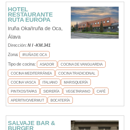
HOTEL
RESTAURANTE
RUTA EUROPA
Iruña Oka/Iruña de Oca,
Álava
Dirección:
N I -KM.341
Zona:
IRUÑA DE OCA
Tipo de cocina:
ASADOR
COCINA DE VANGUARDIA
COCINA MEDITERRÁNEA
COCINA TRADICIONAL
COCINA VASCA
ITALIANO
MARISQUERÍA
PINTXOS/TAPAS
SIDRERÍA
VEGETARIANO
CAFÉ
APERITIVO/VERMUT
BOCATERÍA
SALVAJE BAR &
BURGER