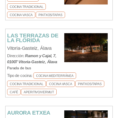
COCINA TRADICIONAL
COCINA VASCA
PINTXOS/TAPAS
LAS TERRAZAS DE
LA FLORIDA
Vitoria-Gasteiz, Álava
Dirección:
Ramon y Cajal, 7,
01007 Vitoria-Gasteiz, Álava
Parada de bus
Tipo de cocina:
COCINA MEDITERRÁNEA
COCINA TRADICIONAL
COCINA VASCA
PINTXOS/TAPAS
CAFÉ
APERITIVO/VERMUT
AURORA ETXEA