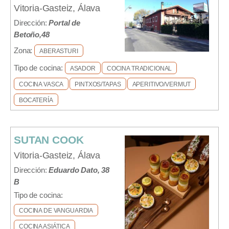
Vitoria-Gasteiz, Álava
Dirección:
Portal de
Betoño,48
Zona:
ABERASTURI
Tipo de cocina:
ASADOR
COCINA TRADICIONAL
COCINA VASCA
PINTXOS/TAPAS
APERITIVO/VERMUT
BOCATERÍA
SUTAN COOK
Vitoria-Gasteiz, Álava
Dirección:
Eduardo Dato, 38
B
Tipo de cocina:
COCINA DE VANGUARDIA
COCINA ASIÁTICA