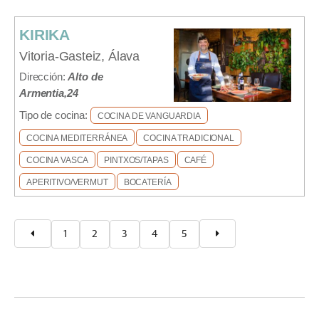
KIRIKA
Vitoria-Gasteiz, Álava
Dirección:
Alto de
Armentia,24
Tipo de cocina:
COCINA DE VANGUARDIA
COCINA MEDITERRÁNEA
COCINA TRADICIONAL
COCINA VASCA
PINTXOS/TAPAS
CAFÉ
APERITIVO/VERMUT
BOCATERÍA
1
2
3
4
5