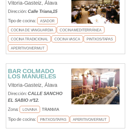
Vitoria-Gasteiz, Álava
Dirección:
Calle Triana,15
Tipo de cocina:
ASADOR
COCINA DE VANGUARDIA
COCINA MEDITERRÁNEA
COCINA TRADICIONAL
COCINA VASCA
PINTXOS/TAPAS
APERITIVO/VERMUT
BAR COLMADO
LOS MANUELES
Vitoria-Gasteiz, Álava
Dirección:
CALLE SANCHO
EL SABIO nº12.
Zona:
TRANVIA
LOVAINA
Tipo de cocina:
PINTXOS/TAPAS
APERITIVO/VERMUT