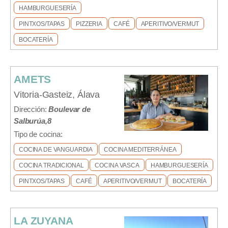
HAMBURGUESERÍA
PINTXOS/TAPAS
PIZZERIA
CAFÉ
APERITIVO/VERMUT
BOCATERÍA
AMETS
Vitoria-Gasteiz, Álava
Dirección:
Boulevar de
Salburúa,8
Tipo de cocina:
COCINA DE VANGUARDIA
COCINA MEDITERRÁNEA
COCINA TRADICIONAL
COCINA VASCA
HAMBURGUESERÍA
PINTXOS/TAPAS
CAFÉ
APERITIVO/VERMUT
BOCATERÍA
LA ZUYANA