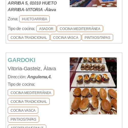
ARRIBA 5, 01010 HUETO
ARRIBA-VITORIA -Álava
Zona:
HUETO ARRIBA
Tipo de cocina:
ASADOR
COCINA MEDITERRÁNEA
COCINA TRADICIONAL
COCINA VASCA
PINTXOS/TAPAS
GARDOKI
Vitoria-Gasteiz, Álava
Dirección:
Angulema,4.
Tipo de cocina:
COCINA MEDITERRÁNEA
COCINA TRADICIONAL
COCINA VASCA
PINTXOS/TAPAS