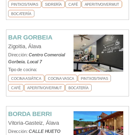
PINTXOS/TAPAS
SIDRERÍA
CAFÉ
APERITIVO/VERMUT
BOCATERÍA
BAR GORBEIA
Zigoitia, Álava
Dirección:
Centro Comercial
Gorbeia. Local 7
Tipo de cocina:
COCINA ASIÁTICA
COCINA VASCA
PINTXOS/TAPAS
CAFÉ
APERITIVO/VERMUT
BOCATERÍA
BORDA BERRI
Vitoria-Gasteiz, Álava
Dirección:
CALLE HUETO