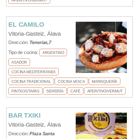
APERITIVO/VERMUT
EL CAMILO
Vitoria-Gasteiz, Álava
Dirección:
Tenerías,7
Tipo de cocina:
ARGENTINO
ASADOR
COCINA MEDITERRÁNEA
COCINA TRADICIONAL
COCINA VASCA
MARISQUERÍA
PINTXOS/TAPAS
SIDRERÍA
CAFÉ
APERITIVO/VERMUT
BAR TXIKI
Vitoria-Gasteiz, Álava
Dirección:
Plaza Santa