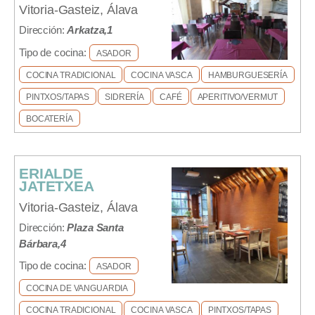
Vitoria-Gasteiz, Álava
Dirección:
Arkatza,1
Tipo de cocina:
ASADOR
COCINA TRADICIONAL
COCINA VASCA
HAMBURGUESERÍA
PINTXOS/TAPAS
SIDRERÍA
CAFÉ
APERITIVO/VERMUT
BOCATERÍA
ERIALDE
JATETXEA
Vitoria-Gasteiz, Álava
Dirección:
Plaza Santa
Bárbara,4
Tipo de cocina:
ASADOR
COCINA DE VANGUARDIA
COCINA TRADICIONAL
COCINA VASCA
PINTXOS/TAPAS