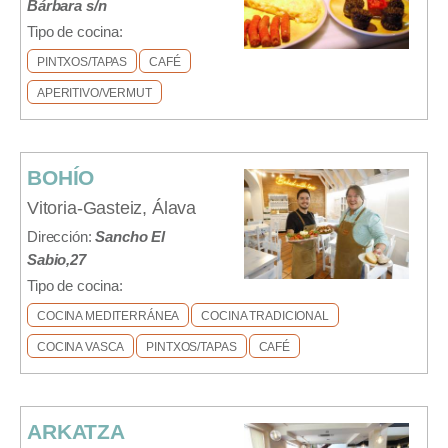
Bárbara s/n
Tipo de cocina:
PINTXOS/TAPAS
CAFÉ
APERITIVO/VERMUT
BOHÍO
Vitoria-Gasteiz, Álava
Dirección:
Sancho El
Sabio,27
Tipo de cocina:
COCINA MEDITERRÁNEA
COCINA TRADICIONAL
COCINA VASCA
PINTXOS/TAPAS
CAFÉ
ARKATZA